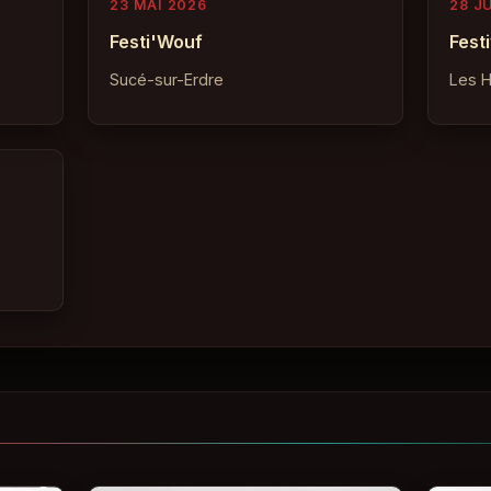
23 MAI 2026
28 J
Festi'Wouf
Fest
Sucé-sur-Erdre
Les H