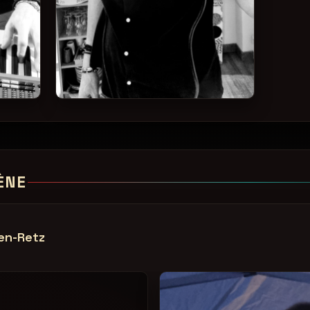
ÈNE
en-Retz