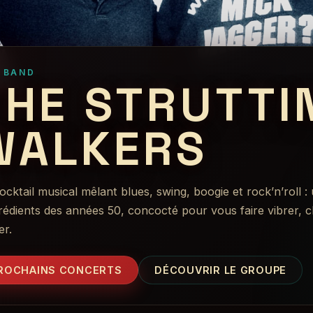
E BAND
THE STRUTTI
WALKERS
cktail musical mêlant blues, swing, boogie et rock’n’roll :
grédients des années 50, concocté pour vous faire vibrer, c
er.
ROCHAINS CONCERTS
DÉCOUVRIR LE GROUPE