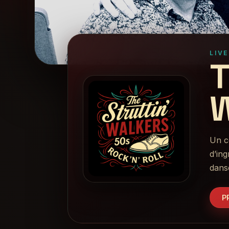
LIV
Un co
d’in
dans
P